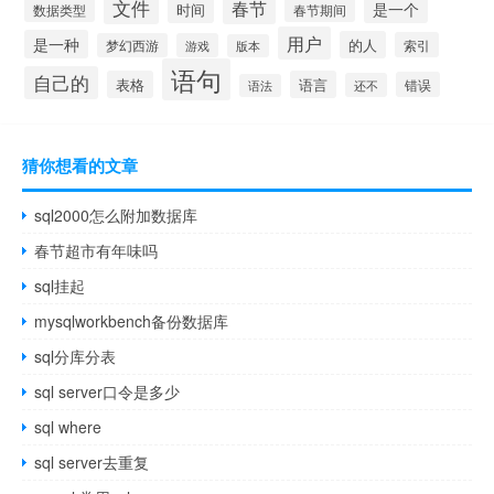
文件
春节
是一个
时间
数据类型
春节期间
用户
是一种
的人
索引
梦幻西游
游戏
版本
语句
自己的
表格
语言
错误
还不
语法
猜你想看的文章
sql2000怎么附加数据库
春节超市有年味吗
sql挂起
mysqlworkbench备份数据库
sql分库分表
sql server口令是多少
sql where
sql server去重复