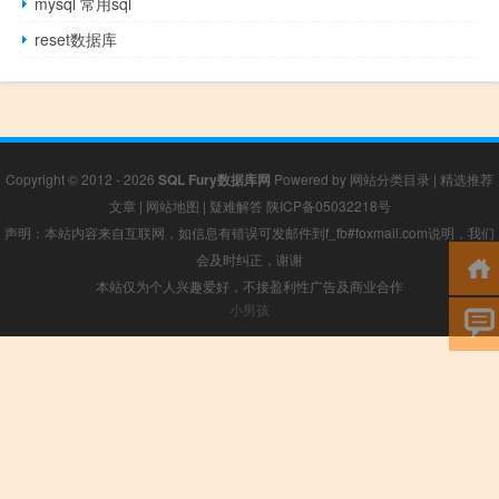
mysql 常用sql
reset数据库
Copyright © 2012 - 2026
SQL Fury数据库网
Powered by
网站分类目录
|
精选推荐
文章
|
网站地图
|
疑难解答
陕ICP备05032218号
声明：本站内容来自互联网，如信息有错误可发邮件到f_fb#foxmail.com说明，我们
会及时纠正，谢谢
本站仅为个人兴趣爱好，不接盈利性广告及商业合作
小男孩