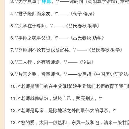
尊师
3. \"为学莫重于
。\" ——谭嗣同《浏阳算学馆增订章
4. \"君子隆师而亲友。\" ——《荀子·修身》
5. \"疾学在于尊师。\" ——《吕氏春秋·劝学》
6. \"事师之犹事父也。\" ——《吕氏春秋·劝学》
7. \"尊师则不论其贵贱贫富矣。\" ——《吕氏春秋·劝学》
8. \"三人行，必有我师焉。\" ——《论语》
9. \"片言之赐，皆事师也。\" ——梁启超《中国历史研究法
10. \"老师是我们的在生父母!爹娘生养我们老师教育了我们!\
11. \"老师就像蜡烛，燃烧自己，照亮别人。\"
12. \"老师是母亲，是除地球之外的最伟大的母亲。\"
13. \"您的爱，太阳一般热和，东风一般和煦，清泉一般甘甜