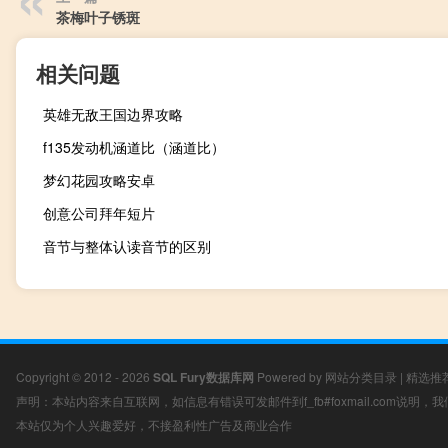
茶梅叶子锈斑
相关问题
英雄无敌王国边界攻略
f135发动机涵道比（涵道比）
梦幻花园攻略安卓
创意公司拜年短片
音节与整体认读音节的区别
Copyright © 2012 - 2026
SQL Fury数据库网
Powered by
网站分类目录
|
精选推
声明：本站内容来自互联网，如信息有错误可发邮件到f_fb#foxmail.com说明
本站仅为个人兴趣爱好，不接盈利性广告及商业合作