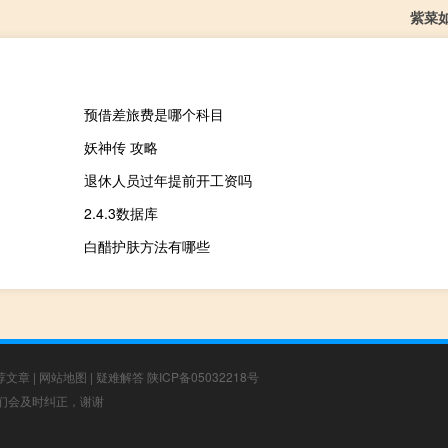
紫菜
预借差旅费是哪个科目
妖神传 攻略
退休人员过年提前开工资吗
2.4.3数据库
白醋护肤方法有哪些
荐文章
|
网站地图
|
疑难解答
陕ICP备05032218号
，我们会及时纠正，谢谢