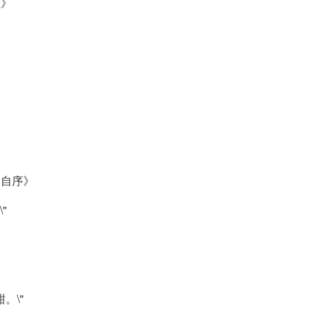
程》
·自序》
"
。\"