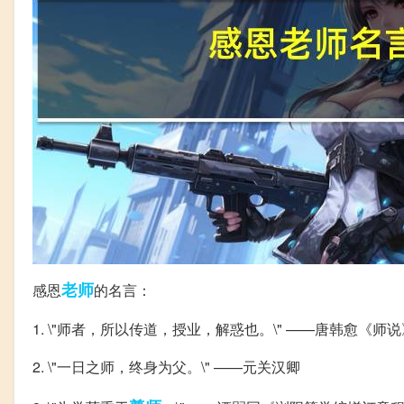
老师
感恩
的名言：
1. \"师者，所以传道，授业，解惑也。\" ——唐韩愈《师说
2. \"一日之师，终身为父。\" ——元关汉卿