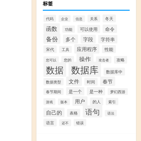
标签
冬天
代码
关系
企业
信息
函数
命令
可以使用
功能
备份
多个
字段
字符串
应用程序
性能
宋代
工具
操作
您的
攻略
您可以
攻击者
数据库
数据
数据库中
文件
春节
时间
数据类型
是一个
是一种
春节期间
梦幻西游
用户
的人
索引
游戏
版本
语句
自己的
表格
语法
语言
错误
还不