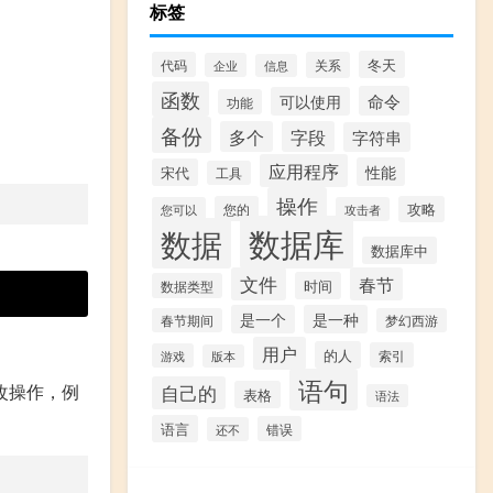
标签
冬天
代码
关系
企业
信息
函数
命令
可以使用
功能
备份
多个
字段
字符串
应用程序
性能
宋代
工具
操作
您的
攻略
您可以
攻击者
数据库
数据
数据库中
文件
春节
时间
数据类型
是一个
是一种
春节期间
梦幻西游
用户
的人
索引
游戏
版本
语句
修改操作，例
自己的
表格
语法
语言
错误
还不