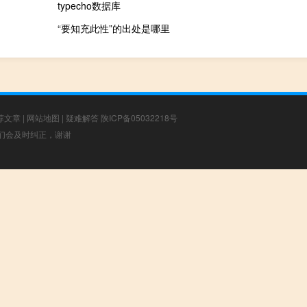
typecho数据库
“要知充此性”的出处是哪里
荐文章
|
网站地图
|
疑难解答
陕ICP备05032218号
，我们会及时纠正，谢谢