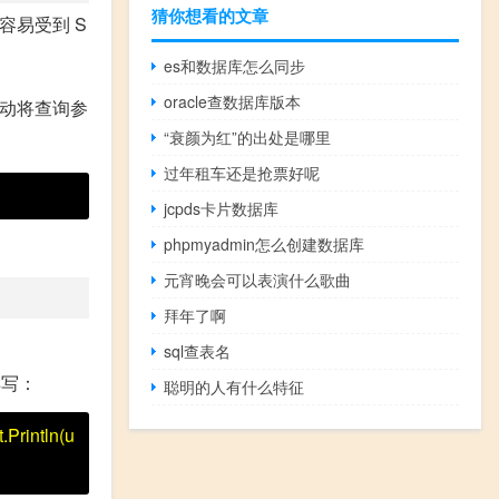
猜你想看的文章
容易受到 S
es和数据库怎么同步
oracle查数据库版本
自动将查询参
“衰颜为红”的出处是哪里
过年租车还是抢票好呢
jcpds卡片数据库
phpmyadmin怎么创建数据库
元宵晚会可以表演什么歌曲
拜年了啊
sql查表名
样写：
聪明的人有什么特征
Println(u