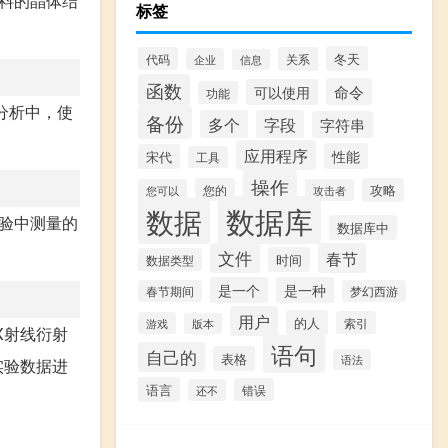
材料的晶体结
标签
冬天
代码
关系
企业
信息
函数
命令
可以使用
功能
分析中，使
备份
多个
字段
字符串
应用程序
性能
宋代
工具
操作
您的
攻略
您可以
攻击者
数据库
数据
实验中测量的
数据库中
文件
春节
时间
数据类型
是一个
是一种
春节期间
梦幻西游
用户
的人
索引
游戏
版本
X射线衍射
语句
自己的
表格
语法
实验数据进
语言
错误
还不