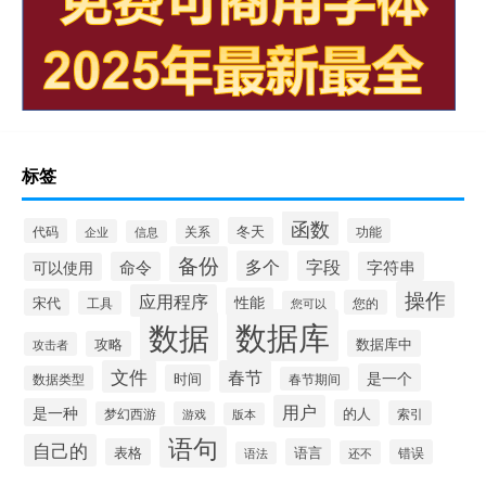
标签
函数
冬天
代码
关系
功能
企业
信息
备份
多个
字段
命令
字符串
可以使用
操作
应用程序
性能
宋代
您的
工具
您可以
数据库
数据
数据库中
攻略
攻击者
文件
春节
是一个
时间
数据类型
春节期间
用户
是一种
的人
索引
梦幻西游
游戏
版本
语句
自己的
表格
语言
错误
还不
语法