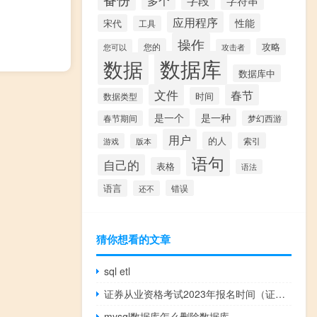
多个
字段
字符串
应用程序
性能
宋代
工具
操作
您的
攻略
您可以
攻击者
数据库
数据
数据库中
文件
春节
时间
数据类型
是一个
是一种
春节期间
梦幻西游
用户
的人
索引
游戏
版本
语句
自己的
表格
语法
语言
错误
还不
猜你想看的文章
sql etl
证券从业资格考试2023年报名时间（证券从业资格考试好考吗）
mysql数据库怎么删除数据库