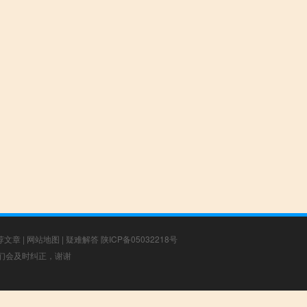
荐文章
|
网站地图
|
疑难解答
陕ICP备05032218号
，我们会及时纠正，谢谢