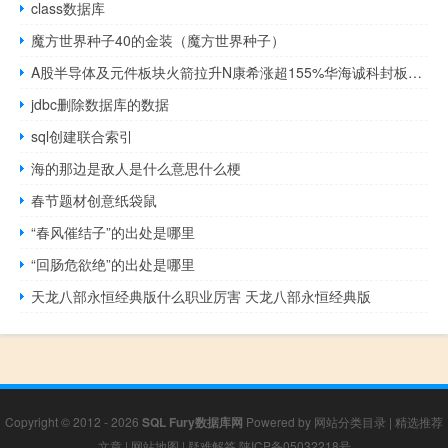
class数据库
魔方世界种子40的金装（魔方世界种子）
A股半导体及元件板块火箭拉升N康希涨超155%华海诚科封板涨停中富电路、华微电子均涨超7%雅克科技、神工股份等跟涨
jdbc删除数据库的数据
sql创建联合索引
海的那边是敌人是什么意思什么梗
春节题材创意纸袋鼠
“春风催结子”的出处是哪里
“回肠危欲绝”的出处是哪里
天龙八部永恒经典版什么职业厉害 天龙八部永恒经典版
Copyright © 2012 - 2026
SQL Fury数据库网
Powered by
网站分类目录
|
精选推荐
文章
|
网站地图
|
疑难解答
陕ICP备05032218号