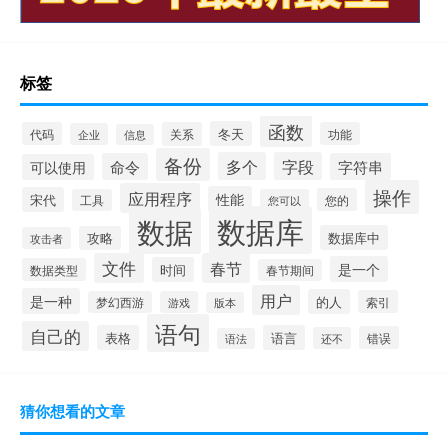
标签
函数
冬天
代码
关系
功能
企业
信息
备份
多个
字段
命令
字符串
可以使用
操作
应用程序
性能
宋代
您的
工具
您可以
数据库
数据
数据库中
攻略
攻击者
文件
春节
是一个
时间
数据类型
春节期间
用户
是一种
的人
索引
梦幻西游
游戏
版本
语句
自己的
表格
语言
错误
还不
语法
猜你想看的文章