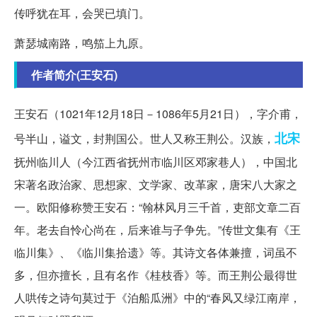
传呼犹在耳，会哭已填门。
萧瑟城南路，鸣笳上九原。
作者简介(王安石)
王安石（1021年12月18日－1086年5月21日），字介甫，
北宋
号半山，谥文，封荆国公。世人又称王荆公。汉族，
抚州临川人（今江西省抚州市临川区邓家巷人），中国北
宋著名政治家、思想家、文学家、改革家，唐宋八大家之
一。欧阳修称赞王安石：“翰林风月三千首，吏部文章二百
年。老去自怜心尚在，后来谁与子争先。”传世文集有《王
临川集》、《临川集拾遗》等。其诗文各体兼擅，词虽不
多，但亦擅长，且有名作《桂枝香》等。而王荆公最得世
人哄传之诗句莫过于《泊船瓜洲》中的“春风又绿江南岸，