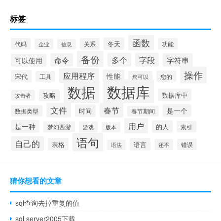
标签
函数
冬天
代码
关系
功能
企业
信息
备份
多个
字段
命令
字符串
可以使用
操作
应用程序
性能
宋代
您的
工具
您可以
数据库
数据
数据库中
攻略
攻击者
文件
春节
是一个
时间
数据类型
春节期间
用户
是一种
的人
索引
梦幻西游
游戏
版本
语句
自己的
表格
语言
错误
还不
语法
猜你想看的文章
sql查询去掉重复的值
sql server2005下载