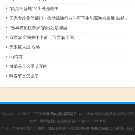
“炎灵全盛地”的出处是哪里
国家发改委等部门：推动炼油行业与可再生能源融合发展 鼓励企业大力发展可再生能源制氢
“春早横招桃李妒”的出处是哪里
百度qq空间关闭申请（百度qq空间）
无限巨人战 攻略
sql存在
雏菊是什么季节开的
啊春节是怎么了
Copyright © 2012 - 2026
SQL Fury数据库网
Powered by
网站分类目录
|
精选推荐
文章
|
网站地图
|
疑难解答
陕ICP备05032218号
声明：本站内容来自互联网，如信息有错误可发邮件到f_fb#foxmail.com说明，我们