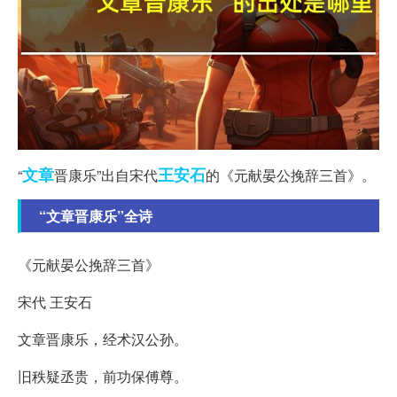
文章
王安石
“
晋康乐”出自宋代
的《元献晏公挽辞三首》。
“文章晋康乐”全诗
《元献晏公挽辞三首》
宋代 王安石
文章晋康乐，经术汉公孙。
旧秩疑丞贵，前功保傅尊。