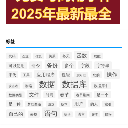
标签
函数
冬天
代码
关系
功能
企业
信息
备份
多个
字段
命令
字符串
可以使用
操作
应用程序
性能
宋代
您的
工具
您可以
数据库
数据
数据库中
攻略
攻击者
文件
春节
是一个
时间
数据类型
春节期间
用户
是一种
的人
索引
梦幻西游
游戏
版本
语句
自己的
表格
语言
错误
还不
语法