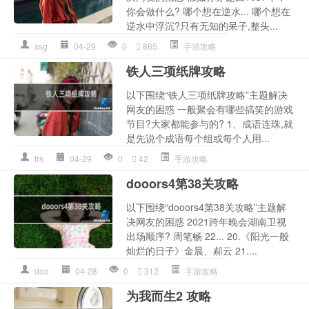
你会做什么? 哪个想在逆水... 哪个想在
逆水中浮沉?只有无知的呆子,整头...
xsg
04-29
0
865
手游攻略
铁人三项纸牌攻略
以下围绕“铁人三项纸牌攻略”主题解决
网友的困惑 一般聚会有哪些搞笑的游戏
节目?大家都能参与的? 1、成语连珠,就
是先说个成语每个组或每个人用...
trs
04-29
0
42
手游攻略
dooors4第38关攻略
以下围绕“dooors4第38关攻略”主题解
决网友的困惑 2021跨年晚会湖南卫视
出场顺序? 周笔畅 22... 20.《阳光一般
灿烂的日子》金晨、郝云 21....
doo
04-28
0
312
手游攻略
为我而生2 攻略