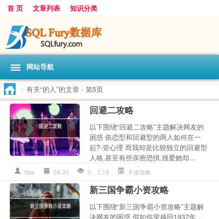
首 页
文章列表
知识分类
网站导航
>
有关“的人”的文章
- 第5页
回避二攻略
以下围绕“回避二攻略”主题解决网友的
困惑 依恋型和回避型的两人如何在一
起?-壹心理 而我却是比较独立的回避型
人格,甚至有些亲密恐惧,很爱她却...
hbe
04-30
0
19
手游攻略
新三国争霸小资攻略
以下围绕“新三国争霸小资攻略”主题解
决网友的困惑 假如你穿越回1937年，