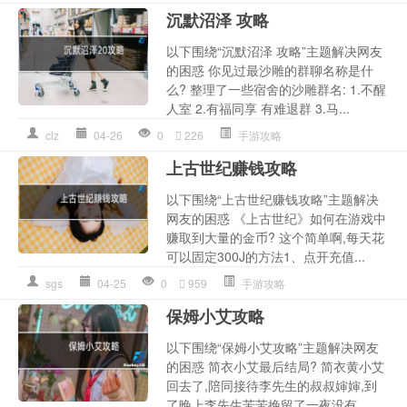
沉默沼泽 攻略
以下围绕“沉默沼泽 攻略”主题解决网友
的困惑 你见过最沙雕的群聊名称是什
么? 整理了一些宿舍的沙雕群名: 1.不醒
人室 2.有福同享 有难退群 3.马...
clz
04-26
0
226
手游攻略
上古世纪赚钱攻略
以下围绕“上古世纪赚钱攻略”主题解决
网友的困惑 《上古世纪》如何在游戏中
赚取到大量的金币? 这个简单啊,每天花
可以固定300J的方法1、点开充值...
sgs
04-25
0
959
手游攻略
保姆小艾攻略
以下围绕“保姆小艾攻略”主题解决网友
的困惑 简衣小艾最后结局? 简衣黄小艾
回去了,陪同接待李先生的叔叔婶婶,到
了晚上李先生苦苦挽留了一夜没有...