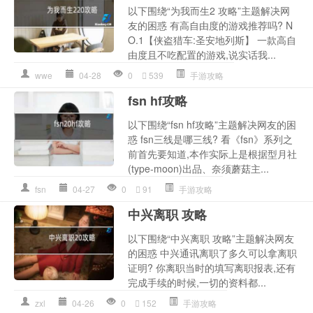
以下围绕“为我而生2 攻略”主题解决网
友的困惑 有高自由度的游戏推荐吗? N
O.1【侠盗猎车:圣安地列斯】 一款高自
由度且不吃配置的游戏,说实话我...
wwe
04-28
0
539
手游攻略
fsn hf攻略
以下围绕“fsn hf攻略”主题解决网友的困
惑 fsn三线是哪三线? 看《fsn》系列之
前首先要知道,本作实际上是根据型月社
(type-moon)出品、奈须蘑菇主...
fsn
04-27
0
91
手游攻略
中兴离职 攻略
以下围绕“中兴离职 攻略”主题解决网友
的困惑 中兴通讯离职了多久可以拿离职
证明? 你离职当时的填写离职报表,还有
完成手续的时候,一切的资料都...
zxl
04-26
0
152
手游攻略