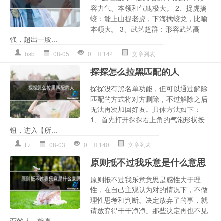
容力气、本领和气魄极大。 2、捉虎擒
蛟：能上山捉老虎，下海擒蛟龙，比喻
本领大。 3、武艺超群：形容武艺高
强，超出一般...
bsb
08-05
0
142
文章列表
探探怎么拉黑匹配的人
探探没有黑名单功能，但可以通过解除
匹配的方式将对方删除，不过解除之后
无法再次加回好友。具体方法如下：
1、首先打开探探右上角的气泡形状按
钮，进入【所...
ttz
08-03
0
140
文章列表
原则抵不过我乐意是什么意思
原则抵不过我乐意意思是感性大于理
性，在自己主观认为对的情况下，不做
理性思考和判断。决定放弃了的事，就
请放弃得干干净净。那些决定再也不见
面的人，就真...