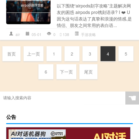
以下围绕“airpods刻字攻略”主题解决网
友的困惑 airpods pro镌刻语录? I ❤️ U
因为这句话表达了真挚和浪漫的情感,是
情侣、朋友之间常用的表白语...
air
05-01
0
138
手游攻略
首页
上一页
1
2
3
4
5
6
下一页
尾页
☚
公告