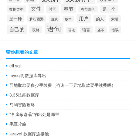
文件
春节
是一个
时间
数据类型
春节期间
用户
是一种
的人
索引
梦幻西游
游戏
版本
语句
自己的
表格
语言
错误
还不
语法
猜你想看的文章
etl sql
mysql将数据库导出
异地取款要多少手续费（咨询一下异地取款要手续费吗）
3.35技能数据库
岛屿冒险攻略
“各崖蔽森蓊”的出处是哪里
毛豆攻略
laravel 数据库连接池