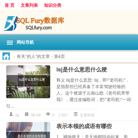
首 页
文章列表
知识分类
网站导航
>
有关“的人”的文章
- 第4页
lsj是什么意思什么梗
释义 lsj是什么意思: lsj，即\"老司机\"，
是指那些已经具备了丰富驾驶经验的
人。这个梗源于云南山歌《老司机带带
我》，通过改编歌词，把\"老司机\"一词
引...
lsj
08-09
0
557
文章列表
表示本领的成语有哪些
1、撼地摇天：是天地都抖动起来，形