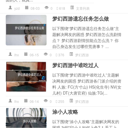
yzd
08-03
0
618
文章列表
梦幻西游遗忘任务怎么做
以下围绕“梦幻西游遗忘任务怎么做”主
题解决网友的困惑 梦幻西游怎么洗剧情
点？ 梦幻西游剧情技能点怎么洗？ 你
自己身边发生过哪些荒唐事？ ...
lhx
06-15
0
376
梦幻西游
梦幻西游中谁吃过人
以下围绕“梦幻西游中谁吃过人”主题解
决网友的困惑 梦幻西游各门派介绍的资
料 人族: FC(方寸山) HS(化生寺) NV(女
儿村) DT(大唐官府) 仙族:TG(...
lhx
06-14
0
255
梦幻西游
涂小人攻略
以下围绕“涂小人攻略”主题解决网友的
困惑 3d打印小人如何上色? 1.手工上