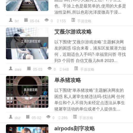
色。手涂上色是最简单的,使用的大多是
油性染料,所以色彩光泽度微高于浸...
txr
05-04
0
155
手游攻略
艾薇尔游戏攻略
以下围绕“艾薇尔游戏攻略”主题解决网
友的困惑 综合来看，浦东区发展潜力如
何，近期适合入手吗?-幸福里问答 寻找
到3 个回答 自信艾薇儿8c8 2023...
awe
05-03
0
948
手游攻略
单杀猪攻略
以下围绕“单杀猪攻略”主题解决网友的
困惑 私人屠宰生猪违法吗-找法网 任何
单位和个人不得为未经定点违法从事生
猪屠宰活动的单位或者个人提供生...
dsz
05-02
0
286
手游攻略
airpods刻字攻略